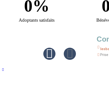
0
%
Adoptants satisfaits
Bénév
Con
lesb
Prise