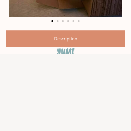
Description
YUMI
Femelle, 1,5 ans
Sans autre Chat
Balcon / Terasse / Jardin
Photos :